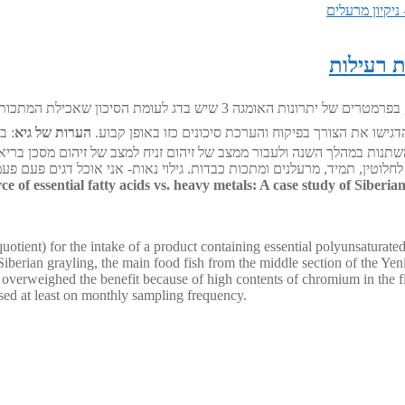
ניקיון מרעלים
מחקר רוסי בדק השפעת אכילת דגים (אילתית סיבירית) על בריאות האדם, בפרמט
גישו את הצורך בפיקוח והערכת סיכונים כזו באופן קבוע.
הערות של גיא
: ב
תנות במהלך השנה ולעבור ממצב של זיהום זניח למצב של זיהום מסכן בריאו
חלוטין, תמיד, מרעלנים ומתכות כבדות. גילוי נאות- אני אוכל דגים פעם פע
urce of essential fatty acids vs. heavy metals: A case study of Siberi
quotient) for the intake of a product containing essential polyunsaturate
 Siberian grayling, the main food fish from the middle section of the Yeni
 overweighed the benefit because of high contents of chromium in the fi
ased at least on monthly sampling frequency.