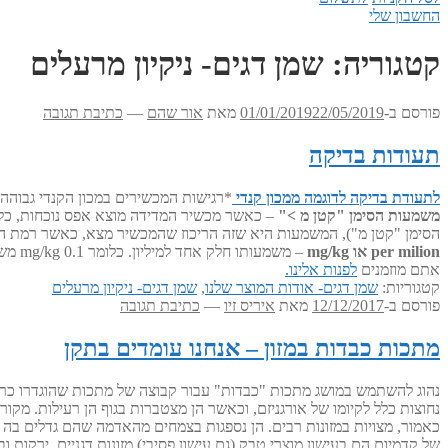
החשבון שלי
קטגוריה:
שמן דגים- ניקיון מרעלים
פורסם ב-
22/05/2019
01/01/2019
מאת
אור שהם
—
כתיבת תגובה
תעודות בדיקה
לתעודת בדיקה לדוגמה ממכון קנדי
*רגישות המכשירים במכון הקנדי גבוהה 
משמעות הסימן "קטן מ >"
– כאשר מכשיר המדידה מוצא אפס נוכחות, כלומר על פי המכשיר אי
הסימן "קטן מ"), המשמעות היא שזה הריכוז שהמכשיר מצא, כאשר רמת הדיוק היא מספר הנקודות הע
per milion או mg/kg
אתם מוזמנים
לפנות אלינו.
קטגוריות:
שמן דגים- אודות המוצר שלנו
,
שמן דגים- ניקיון מרעלים
פורסם ב-
12/12/2017
מאת
איריס זיו
—
כתיבת תגובה
מתכות כבדות במזון – אנחנו עומדים בתקן
נהוג להשתמש במושג מתכות "כבדות" עבור קבוצה של מתכות שהוגדרו כרעילות
נחוצות כלל לקיומו של אורגניזם, וכאשר הן מצטברות בגוף הן רעילות. מקור
כאמור, מצויות במזונות רבים. הן נספגות בצמחים מהאדמה שהם גדלים ב
של קדמיום הם בעישון מוצרי טבק (גם עישון פסיבי) מזונות דגניים, ירקות ו