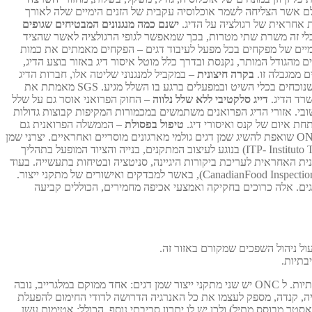
 המדינות המעטות בעולם אשר הצליחה לשמר אוכלוסיה עקבית של הזנים הימיים שלה לאורך
ישנם כמה מנגנונים המבטיחים שגופים
אחר מיקומם דרך הלווין. כלי זה משרת שתי מטרות, בכך שמאפשר לגופי הרגולציה לאשר שהציד
ו נכבה, החברה נקנסת ורשיונה מושעה. ביקורים יומיים של מפקחים בכל מפעל לעיבוד דגים – הפקחים מאמתים את כמות
מהגודל המותר, נקנסת ובדרך כלל מוטל איסור דיג באזור בוצע הדיג,
בקרה חיצונית
– במקביל למנגנוני שליטה אלו, חברות הדיג
ערכו הסכם עם חברת הפיקוח השוויצרית SGS, שהיא אחת מחברות הביקורת האמינות ביותר בעולם. SGS מפקחת על כל השלל באמצעות אנשי סגל שנוכחים בכלי השיט ובמפעלים ברגע בו השלל מגיע. SGS מאמתת את
דייג סלקטיבי ללא שלל נלווה
– החוק הפרואני אוסר גם על שלל
מהשלל הכללי אזיי כל הציוד מותאם במיוחד לצייד ל אנשובי. אזורי הדיג הפרואנים משתמשים במכמורות המקיפות קבוצות גדולות
חת איום של קנס ואיסורי דיג.
טיפול בפסולת
– הממשלה הפרואנית גם
ONC שואפת להשיג שמן דגים גולמי מארגונים מוסריים ואחראיים. יצרני שמן
הדגים הגולמי הפרואנים מהם ONC רוכשת שמן, עוברים תחת ביקורת קפדנית של המוסד הטכנולוגי לכלי-דייג של פרו (ITP- Instituto Tecnológico Pesquero del Perú) בנוגע לעיצוב המתקנים, בנייה והציוד המופעל בתהליך
רגולטורית הפרואנית האחראית לעריכת ביקורות היגיינה, סניטציה ובטיחות בתעשייה. בעוד
ITP מתמקדת בקפדנות בתעשיות דייג והתעשיות הקשורות לדייג, תפקידה שואף להחשב כשווה ערך לסוכנות הקנדית לפיקוח על מזון CanadianFood Inspection Agency) CFIA), באשר למבדקים ואישורים של מתקני ייצור.
ים. אלה כרוכים בחקיקה ואמצעי אכיפה מחמירים, הכוללים קביעה
לכל אורך תהליך הייצור של שמן דגים של ONC, נוקטת החברה בכל אמצעי הזהירות למזעור השלכות סביבתיות. ל ONC יש שני מתקני ייצור שמן דגים: אחד ממוקם במלגרייב, נובה
ה סקוטיה, קנדה, מספק לעצמו את כל האנרגיה הדרושה לדודי החימום להפעלת
סטר מבוסס מתיל) ולכן יש לו יתרון סביבתי נוסף, הכולל: אטימות עשן