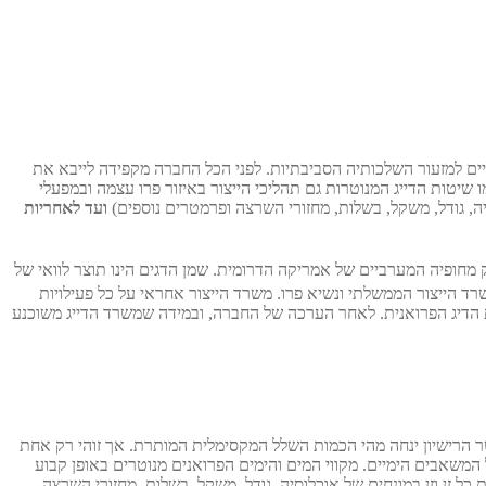
וקיימות, בייחוד בכל הקשור לתעשיית שמן הדגים. מאז ראשיתה, ONC מחפשת פתרונות יצירתיים למזעור השלכותיה הסביבתיות. לפני הכל החברה מקפידה לייבא את
 שיטות הדייג המנוטרות גם תהליכי הייצור באיזור פרו עצמה ובמפעלי
יה, גודל, משקל, בשלות, מחזורי השרצה ופרמטרים נוספים)
ועד לאחריות
צאים הרחק מחופיה המערביים של אמריקה הדרומית. שמן הדגים הינו תוצר לוואי של
שרד הייצור הממשלתי ונשיא פרו. משרד הייצור אחראי על כל פעילויות
ת הדיג הפרואנית. לאחר הערכה של החברה, ובמידה שמשרד הדייג משוכנע
רשיון לחברה הספציפית כאשר הרישיון ינחה מהי הכמות השלל המקסימלית המותרת. אך זוהי רק אחת
 המשאבים הימיים. מקווי המים והימים הפרואנים מנוטרים באופן קבוע
I הוא להבטיח את הנוכחות של ביומסה קבועה ולמנוע הרס. IMARPE עוקבים אחר התפתחות כל זן וזן במונחים של אוכלוסיה, גודל, משקל, בשלות, מחזורי השרצה