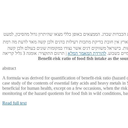
רים של יתרונות האומגה 3 שיש בדג לעומת הסיכון שאכילת המתכות הכבדות שבדג. הממצאים באופן כללי מצאו שהיתרון גדול מהסיכון, למעט
ארץ אין חובת בדיקת מתכות רעילות בדגים ולכן קשה מאד לדעת מה רמת
ת. בישראל משווקים דגים אשר נצודו במקומות שונים בעולם ולכן קשה
מיים בשבוע.
להורדת המאמר המלא
| תרגום התקציר: אומגה 3 גליל קריאה
Benefit-risk ratio of food fish intake as the so
abstract
A formula was derived for quantification of benefit-risk ratio (hazard 
case study of the contents of essential fatty acids and heavy metals in
beneficial for human health, except on a few occasions, when the risk
monitoring of the hazard quotients for food fish in wild conditions, b
Read full text