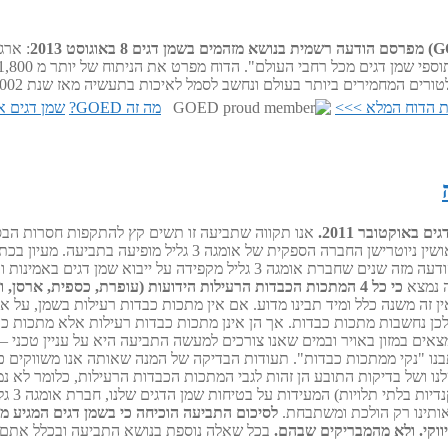
8 באוגוסט 2013
 הדוח המלא >>>
מה זה GOED?
שמן דגים אומגה 3 גליל- 
אנו תקווה שתביעה זו תשים קץ להתקפות חסרות הבסיס 
אתם מוזמנים לקרוא את המשך ההודעה מזה שנים שחברת אומגה 3 גליל
ה נמצא
כי כל 4 המתכות הכבדות הרעילות הידועות (עופרת, כספית, ארס
צא בכתב התביעה אבל אין זה משנה כלל ומיד תבינו מדוע. אם אין מתכות כבדות רעילות
ונתרן. אלו הן מתכות במשקל סגולי מעל 5 גרם לסמ"ק ולכן נחשבות מתכות כבדות. אך הן אינן מתכות כבד
צאים במזון באויר ובמים שאנו צורכים למעשה התביעה היא על עניין טכני 
ונית שאנחנו לא כתבנו "נקי ממתכות כבדות". תעודות הבדיקה של המנה שאותה אנו 
ושל בדיקות התובע הן זהות לגבי המתכות הכבדות הרעילות, כלומר לא נמ
הרבות 
לסיכום התביעה הוכיחה כי בשמן דגים המגיע מ
ווקי. ולא מהמבריקים שבהם.
בכל שאלה נוספת בנושא התביעה ובכלל אתם כר