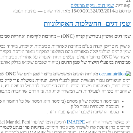
צבי
קטגוריה:
שמן דגים- ניקיון מרעלים
פורסם ב-
24/03/2014
15/09/2013
מאת
אור שהם
—
כתיבת תגובה
שמן דגים- ההשלכות האקולוגיות
שמן דגים אושיין נוטרישין קנדה (ONC) – מחויבות לקיימות ואחריות סביבתית
שמן הדגים הגולמי שלה מאזורים בהם השלטון המקומי מנטר ומווסת בקפידה א
הייצור של ONC ברחבי העולם, נעשים תחת הקפדה על אחריות סביבתית.
סביבתית במפעלי הייצור של שמן הדגים
(טיהור שפכים שימוש בדלק אורגני ו
מקורות הדגים המשמשים בייצור שמן דגים של ONC
דגים הניצודים עבור תעשיית המזון לבעלי חיים.
הנחיות ממשלת פרו לדיג בר
הדייג בפרו, באמצעות משרד הדייג. חברה המבקשת להתחיל בפעולת דיג, נ
שהחברה כשירה לפעילויות דיג, המשרד יסווג את זני הדגים שהחברה מתכוונת
הביומסה הכוללת של זן מסוים (ביומסה היא המסה של כל החומר האורג
המכסה השנתית עבור כל זן
מספר הרשיונות שכבר הונפקו עבור זן זה.
רק כאשר משרד הדיג וה-
IMARPE
הדרכים בהן פועלת פרו לשימור משאביה הימיים.
מדיניות פרו בנוגע לשמירה