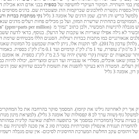
וץ במי השתייה. המקור העיקרי לחשיפה של
כספית
בבני אדם הוא אכילת דגי
מתיל-כספית נקשרת לחלבונים שברקמות הדג ומצטברת שם. בדגים מסוימים מצ
ל כריש ודג חרב). שמן הדגים של אומגה 3 גליל
נקי ממתכות כבדות ורע
), הממוקמים בתחתית שרשרת המזון, ועל כן מכילים פחות רעלים מדגים שנא
ש מגבלה לרגישות המכשיר, ולכן כתוב "נמוך מ
m
רגישות המכשיר. כלומר, המכשיר לא גילה אפילו שאריות או עקבות של הרעלן. בנוסף, כדאי
סי.בי, דיאוקסינים ופוראנים, וסנני חרסית clay הסופחים רעלנים אנאורגניים כמו מתכות כבדות רעילות
, (להלן עדכון מ2017). לפי תקנות אלו, ניתן לראות שכמעט כל המ
כספית/עופרת/קדמיום. כך למשל על-פי התקן, תוספי תזונה 
! רק לצורך השוואה, קחו בחשבון שלפי התקן, מותר שבאצות 
 במזון שאנו אוכלים, מסלרי או עגבנייה ועד דגנים ומוצריהם, יכולה להיות
סילוק רעלים. המטרה היא בעיקר להפנות את תשומת ליבכם שדווקא שמן דגים, 
אומגה 3 גליל
יון לצריכת אומגה 3 משמן דגים, מלבד כמובן בעיות עיכול (המוזכרות במסמך אך כתופעה חולפת שא
יתר אין סכנה למניעת קרישת דם אין סכנה להחמרת סכרת ס
 של זיהומים עקב החלשת המערכת החיסונית לסיכום- אין שום מגבלה רשמית