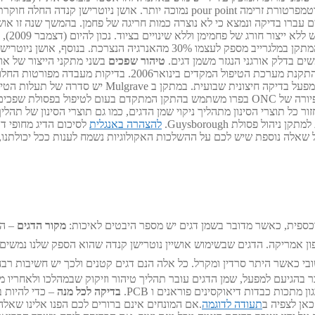
ים עברו בדיקה ונמצא כי לא נוצרה כמות חריגה של פחמן. בהמשך שנה זו אוש
הדוודי
ניוטרישן קנדה משתמשים גם הם בדלק אורגני להסקת בתיהם. בסך הכל, המתקן ב
ים בדלק אורגני הנגזר משמן דגים.
טיהור שפכים
בשני מתקני הייצור של או
הושלמו. השפכים נבדקו בדיקות יומיות, בדיקות שבועיות וכ
באמצעות מפרידי שמן / מים לפני שהם משוחררים ממתחם המפעל. מתקן פיורה של ONC בפרו משתמש 
ל תוצרי הסינון מתהליך ניקוי שמן הדגים, כמו גם תוצרי הסינון של תהליך
ל פסולת Guysborough.
להצהרה באנגלית
לסיכום הדיג מחופי ד
שאלה נוספת שיש לכם על ההשלכות האקולוגיות נשמח לענות ככל יכולתנו, 
וכספית, כאשר מדובר בשמן דגים יש מספר היבטים לאיכות:
מקור הדגים
– הס
ון אמריקה. הדגים שבשימוש אושיין נוטרישן קנדה שהוא הספק שלנו נמשים
ם שבשימוש אומגה 3 גליל הינם 95% עד 99% אנשובי כאשר היתר סרדין ומקרל. כל אלה הנם דגים קטני
 מתכות כבדות דיאוקסינים פוראנים ו PCB.
בדיקה לכל מנה
– כדי להיות 
תעודה לדוגמה
.אם המונחים אינם ברורים לכם הפנו אלינו שאלה