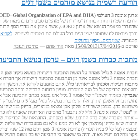
הודעה רשמית בנושא מזהמים בשמן דגים
ארגון אומגה 3 העולמי (GOED=Global Organization of EPA and DHA) מפרסם הודעה רשמית בנושא מזהמים בשמן דגים
ובכך מובטח לנו שתוספי שמן דגים בכל העולם הם בטוחים לשימוש.
לקריאת
קטגוריה:
שמן דגים- ניקיון מרעלים
פורסם ב-
17/04/2016
15/09/2013
מאת
אור שהם
—
כתיבת תגובה
מתכות כבדות בשמן דגים – עדכון בנושא התביעה
חברת אומגה 3 גליל שמחה על הגשת התביעה הייצוגית בנושא ניקיון שמן הדגים באוקטובר 2011.
חברת אומגה 3 גליל אומנם אינה מן הנתבעות בתביעה הייצוגית אך חברת אושין ניוטרישן החברה הספקית של אומגה 3 גליל מופיעה בתביעה. מעיון בכתב התביעה עולה
מתכות רעילות וסכנתן לבריאותינו כלל.
ותוצאות הבדיקה של כל מנה הנמכרת. מעיון בדוחות הבדיקה וכתב התביע
שנבדקו
. כאמור השמנ"ד של אומגה 3 גליל אינו נמ
נחושת ברזל אשלגן 
משתמש בהן. כמובן ששרידים שלהן אכן נמצאו במוצרים, בדיוק כמו שהן נמ
הן "נפלו". למה אומגה 3 גליל לא נתבעה? מהסיבה האיר
– אותה מעבדה שבה בדק התובע. שלא במפתיע, התוצאות של הבדיקות שלנו 
ובעצמה (על כל 9 בניה ונכדיה) צורכת אומגה 3 שמן דגים מזה 12 שנה ובריאותינו רק הולכת ומשתבחת.
ניקוי מתקדם ויעיל מאוד.
יהיה מי שיאמר כי התביעה יש בה משום תרגיל שי