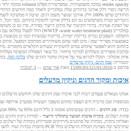
הריצה ניסויי דלק אורגני בדוודים שלה במלגרייב ולאחר כמה חודשים הדווד
של הפקת אנרגיה. בדודי הקיטור של מתקן הייצור בפיורה, פרו גם כן משתמש
בתחום והוא לאפשר שימוש במים להשקיית שטחים חקלאיים מקומיים. מיחזור כ
ומתכת מופרדים ונשלחים למרכזי מיחזור. כל שאר הפסולת המוצקה נשלחת למתקן ניהו
איזון אקולוגי. תוכלו לקרוא עוד על איכות ומקור הדגים שלנו
בלינק הזה.
בכל 
קטגוריה:
שמן דגים- ניקיון מרעלים
פורסם ב-
21/01/2016
15/09/2013
מאת
אור שהם
—
3 תגובות
איכות ומקור הדגים וניקיון מרעלים
אנחנו נשאלים פעמים רבות לגבי איכות שמן הדגים שלנו והחשש מרעלנים 
מבוססות שכן מרבית הים הצפוני מזוהם משפכי תעשייה ממערב אירופה וצפ
כבדה.
סוג הדגים
– הדגי
פחות רעלנים.
בקרת איכות המוצר בתהליך הייצור
ואנליזה כימית, נוכחות של פתוגנים (חיידקים ופטריות) נוכחות של רעלנים כגון
שתרכשו ובה מצוינת תכולת הרעלנים כולל PCB מתכות כבדות ועוד. לחצו כאן לצפיה ב