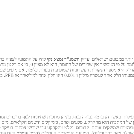
יותר ממכונים ישראלים ועדיין
השמנ"ד נמצא נקי
לחץ על התמונה לצפיה בת
ן שרידים של החומר, הוא לא מציין 0, כי אם "קטן מרמת הרגישות של המכשיר".
שרוניות שמופיעות בערך. כלומר, אם מופיע שנמצא 4.0 המשמעות היא 4.0 +- 0.5 כלומר מ 3.5 עד
– משמעו
, כאשר הן ברמה גבוהה בגוף. ביניהן מתכות שחיוניות לגוף בריכוזים נמוכ
ן של המתכות הוא מהקרקע, סלעים ופחם, כימיקלים ודשנים חקלאיים, מים וזיה
ה ומהמים שמשקים אותם.
קדמיום
נקלט מהקרקע ע"י שורשי צמחים בעיקר סולנ
בשר (בעיקר כבד וכליות). המזונות העיקריים העלולים להכיל
עופרת
הינם פירות