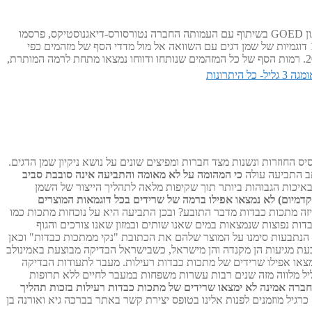
: ארגון GOED בשיתוף עם העמותה החברה נטורסורס-דיאגנוסטיקס, פרסמו
הודעה רשמית תחת הכותרת "מדידות של מזהמים סביבתיים בדגימות של תוספי שמן דגים מכל רחבי העולם". הדוח מפרט את הניתוח של יותר מ 1,800 דוגמיות של שמן דגים עם השוואה אל מול מדדי הסף של מזהמים כפי
שהוגדרו במאמר הנושא של ארגון GOED, אשר אימץ את מדדי הסף הרגולטורים המחמירים ביותר בעולם ונחשב לסמל לאיכות בתעשיה מאז שנת 2002. רמות הסף של כל המזהמים שנותחו ודווחו נמצאו מתחת לרמה המותרת,
כל היתרונות
החוזרות ונשנות מצד חברות ומפיצים שונים על נושא ניקיון שמן הדגים.
כי המהומה על לא מאומה והתביעה אינה סובבת סביב
 מקפידה על ייבוא שמן דגים באמינות ובאיכות הגבוהות ביותר תוך שקיפות מלאה לתהליך הייצור של השמן
ן, וקדמיום) לא נמצאו אפילו ברמה של שרידים בכל דוגמאות המוצרים
 בשמן, על איזה מתכות כבדות מדבר התובע? ובכן התביעה היא על נוכחות מתכות כמו
ות רעילות אלא מתכות כבדות נפוצות שנמצאות במים שאנו שותים ובמזון שאנו צורכים והגוף
– הנתבעות סימנו על המוצר שלהם את הכתובת "נקי ממתכות כבדות" וכאן
משווקים כעת מגיעות הן מקנדה והן מישראל, כשבישראל הבדיקה מבוצעת באמינולב
צאו אפילו שרידים של מתכות כבדות רעילות. מעבר לתעודות הבדיקה
שיש בידינו (מהיצרן אך לא רק ממנו אלא גם ממעבדות ישראליות וקנדיות בלתי תלויות) המעידות על בטיחות שמן הדגים שלנו, חברת אומגה 3 גליל מלווה מזה שנים רבות עשרות משפחות במעבר לחיים ללא תרופות
חברה אמינה לא ימצאו שרידים של מתכות כבדות רעילות בזכות תהליך
גיל מוזמנים לפנות אלינו בטופס יצירת קשר באתר בברכה גיא ואורנה בן