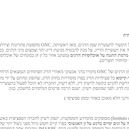
אושיין ניוטרישן קנדה בע"מ מחויבת לאחריות סביבתית 
ת תעשיית הדייג, על מנת להבטיח מניעת דייג-יתר וצמצום מיני הדגים. כמו
מרמת ההגנה על אוכלוסיות הדגים
(מעקב אחר כל זן וזן במונחים של אוכלוס
מיחזור תוצרים).
שמן הדגים של ONC מקורו בדגי אנשובי מאזורי הדיג הפתוחים הנמ
-קיימא
כל פעילויות הדיג בפרו מוסדרות בחוק הדיג, שהופק ונחתם על ידי מ
דרשת להגיש בקשה לרשיון דיג. ללא רשיון, החברה לא תוכל לפעול בתעשיי
 לדוג. לפני שמונפק רשיון, ישנם הרבה פרטים הנלקחים בחשבון, כגון:
ני הלא מאובן באזור ובזמן ספיציפי )
(המכון הימי של פרו Instituto del Mar del Perú) מסופקים מהמידע והמסקנות, יונפק 
 על זנים ימיים בדגש על זן האנשובי
בפרו קיים חשש גדול מפני ניצול יתר של
ומוערכים על ידי ה IMARPE. היעד העיקרי של MARPE