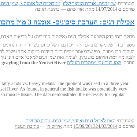
קטגוריות:
שמן דגים- אודות המוצר שלנו
,
מטבוליזם של אומגה 3
,
שמן דגים- 
פורסם ב-
14/07/2014
מאת
אור שהם
—
כתיבת תגובה
אכילת דגים: הערכת סיכונים- אומגה 3 מול מתכות רעילות
מספר בודד של מקרים בהם היה ריכוז גבוה של כרום בשריר הדג. הנתונים הד
הזיהום בדג מסוים. כפי שהמאמר מוכיח רמת הזיהום במקום אחד עשויה להש
לנבא מה רמת הזיהום בדג נתון. לעומת זאת שמן דגים למאכל אדם הינו נקי ל
נוספת:
שמן דגים נקי ממתכות רעילות
an grayling from the Yenisei River
d fatty acids vs. heavy metals. The quotient was used in a three year
sei River. As found, in general the fish intake was potentially very
sh muscle tissue. The data demonstrated the necessity for regular
קטגוריות:
האם לאכול דגים ואיזה?
,
שמן דגים- ניקיון מרעלים
פורסם ב-
24/03/2014
15/09/2013
מאת
איריס זיו
—
כתיבת תגובה