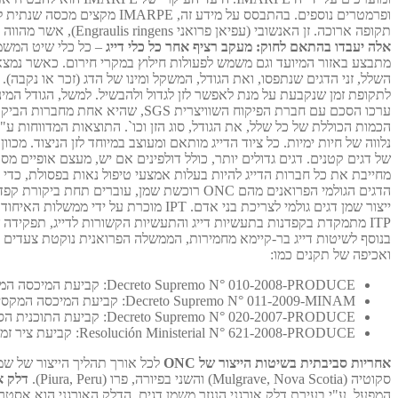
ופרמטרים נוספים. בהתבסס על
תקופה ארוכה. זן האנשובי (עפיאן פרואני Engraulis ringens), אשר מהווה את רוב שלל הדיג הפרואני, שימר את אוכלוסייתו בזכות ניטור מחמיר ומדיניות אחראית של רגולציה על הדיג.
אלה יעבדו בהתאם לחוק:
מעקב רציף אחר כל כלי דייג
השלל, זני הדגים שנתפסו, ואת הגודל, המשקל ומינו של הדג (זכר או נקבה).
לתקופת זמן שנקבעת על מנת לאפשר לזן לגדול ולהבשיל. למשל, הגודל המינימלי לדיג אנשובי הינו 11.5 ס"מ ואסור שיותר מ 15 א
הכמות הכוללת של כל שלל, את הגודל, סוג הזן וכו`. התוצאות המדווחות ע"י SGS חייבות לתאום את ההגבלות שניתנו על ידי הפקחים של IMARPE ומשרד הדי
של דגים קטנים. דגים גדולים יותר, כולל דולפינים אם יש, מעצם אופיים מ
מחייבת את כל חברות הדייג להיות בעלות אמצעי טיפול נאות בפסולת, כדי
ייצור שמן דגים גולמי לצריכת בני אדם
בנוסף לשיטות דייג בר-קיימא מחמירות, הממשלה הפרואנית נוקטת צעדים 
ואכיפה של תקנים כמו:
Decreto Supremo N° 010-2008-PRODUCE: קביעת המיכסה המקסימלית המותרת עבור שפכים מתעשיות מזון ושמן דגים.
Decreto Supremo N° 011-2009-MINAM: קביעת המיכסה המקסימלית המותרת עבור פליטות מתעשיות הקמח ושמן דגים.
Decreto Supremo N° 020-2007-PRODUCE: קביעת התוכנית הסביבתית המשלימה עבור מפרץ-פרול בצ`ימבוט (Ferrol Bay, Chimbote), לייעול ניהול השפכים שמקורם באזור זה.
Resolución Ministerial N° 621-2008-PRODUCE: קביעת ציר זמן למפעלי קמח ושמן דגים להטמעת חידושים טכנולוגיים להפחתת פליטות סביבתיות.
אחריות סביבתית בשיטות הייצור של ONC
סקוטיה (Mulgrave, Nova Scotia) והשני בפיורה, פרו (Piura, Peru).
דלק א
המפעל, ע"י בעירת דלק אורגני הנגזר משמן דגים. הדלק האורגני הוא אסטר ש