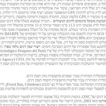
 מידע זה, IMARPE מקצים מכסה שנתית לכל זן, ומוציאים איסורים ועונות דיג. פרו היא אחת מן
– כל כלי שיט המשמש לדיג נדרש להתקין GPS המאפשר מעקב רציף 
מתבצע באזור המיועד וגם משמש לפעולות חילוץ במקרי חירום. כאשר נמצא כי מכשיר ה GPS כלשה
קביעת משקל מינימום לדגים הניצודים
– חברה שנמצא בשלל שלה דגים קטנים 
חוזים מהשלל יהיו קטנים ממגבלה זו.
ג.
נלווה של חיות ימיות. כל ציוד הדייג מותאם ומעוצב במיוחד לזן הניצוד. מכוון שאנשובי הוא 99% 
סוגלים להתחמק מסוג זה של דיג, אבל אם הם נתפסו ברשת, חייבים לשחררם ת
 להמנע מכל אפשרות של זיהום הסביבה והמים.
ייצור שמן דגים גולמי בפרו
. IPT מוכרת על ידי ממשלות האיחוד האירופי, ארה"ב, קנדה וממשלות נוספות בעולם, כרשות ה
למיזעור ההשלכות הסביבתיות של התעשייה המקומית של מזון מדגים ושמן דג
ורגני
מאז 2003, מתקן הייצור של אושן ניוטרישן קנדה במלגרייב, נוב
ומני מרוכז המופק על ידי שימוש באתנול. זהו אסטר מבוסס אתיל (בניגוד לא