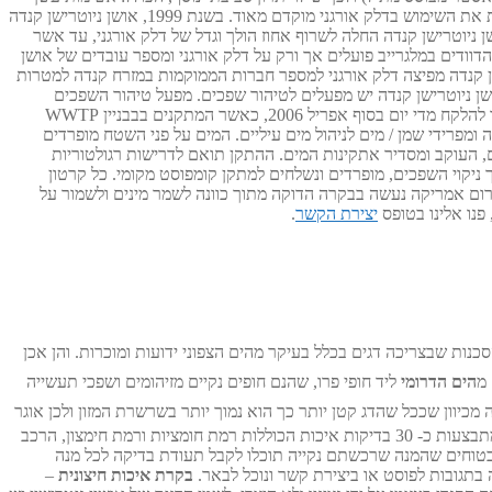
smoke opacity נמוכה משמעותית, טמפרטורת מפלט exhaust נמוכה יותר וטמפרטורת זרימה pour point נמוכה יותר. אושן ניוטרישן קנדה החלה חוקרת את השימוש בדלק אורגני מוקדם מאוד. בשנת 1999, אושן ניוטרישן קנדה
ן ניוטרישן קנדה החלה לשרוף אחוז הולך וגדל של דלק אורגני, עד אשר
ם שרפו 100% דלק אורגני שנוצר משמן דגים. שיטה זו ממשיכה לשמש ללא ייצור חורג של פחמימן וללא שינויים בציוד. נכון להיום (דצמבר 2009), הדוודים במלגרייב פועלים אך ורק על דלק אורגני ומספר עובדים של אושן
מלגרייב מספק לעצמו 30% מהאנרגיה הנצרכת. בנוסף, אושן ניוטרישן קנדה מפיצה דלק אורגני למספר חברות הממוקמות במזרח קנדה למטרות
שן ניוטרישן קנדה יש מפעלים לטיהור שפכים. מפעל טיהור השפכים
במלגרייב (WWTP -waste water treatment plant) החל לפעול במלואו עם התקנת מערכת הטיפול המקדים בינואר2006. בדיקות מעבדה מפורטות החלו להלקח מדי יום בסוף אפריל 2006, כאשר המתקנים בבבניין WWTP
מו כן מבוצעת במפעל בדיקה חיצונית שבועית. במתקן ב Mulgrave יש סדרה של תעלות הטיה ומפרידי שמן / מים לניהול מים עיליים. המים על פני השטח מופרדים
בהתקן המתקדם בעום לטיפול בפסולת שפכים, העוקב ומסדיר אתקינות המים. ההתקן תואם לדרישות רגולטוריות
 ניקוי השפכים, מופרדים ונשלחים למתקן קומפוסט מקומי. כל קרטון
רום אמריקה נעשה בבקרה הדוקה מתוך כוונה לשמר מינים ולשמור על
פנו אלינו בטופס
יצירת הקשר
.
כנות שבצריכה דגים בכלל בעיקר מהים הצפוני ידועות ומוכרות. והן אכן
 מ
הים הדרומי
ליד חופי פרו, שהנם חופים נקיים מזיהומים ושפכי תעשייה
ם ולכך יש חשיבות רבה מכיוון שככל שהדג קטן יותר כך הוא נמוך יותר בשרשרת המזון ולכן אוגר
– למרות ניקיון הדגים כבר בהגיעם למפעל, שמן הדגים עובר תהליך טיהור וזיקוק שבמהלכו ולאחריו מתבצעות כ- 30 בדיקות איכות הכוללות רמת חומציות ורמת חימצון, הרכב
בטוחים שהמנה שרכשתם נקייה תוכלו לקבל תעודת בדיקה לכל מנה
 בתגובות לפוסט או ביצירת קשר ונוכל לבאר.
בקרת איכות חיצונית
–