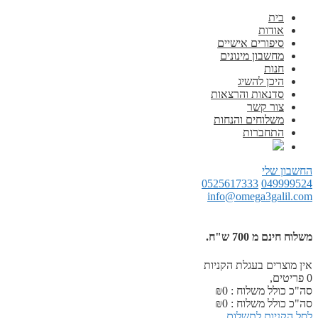
בית
אודות
סיפורים אישיים
מחשבון מינונים
חנות
היכן להשיג
סדנאות והרצאות
צור קשר
משלוחים והנחות
התחברות
החשבון שלי
0525617333
049999524
info@omega3galil.com
משלוח חינם מ 700 ש"ח.
אין מוצרים בעגלת הקניות
0
פריטים,
סה"כ כולל משלוח :
0
₪
סה"כ כולל משלוח :
0
₪
לסל הקניות
לתשלום