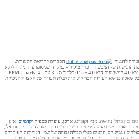
עודה לדוגמה.
הסברים לקריאת התעודות:
ערך מוגדר
– במקרה שמסומן ערך מוגדר (ללא
 4.5.
PPM – parts
תו חלק אחד למיליון. כלומר 0.1 mg/kg משמעותו חלק אחד לעשרה מיליון ו-0.001 הינו חלק אחד למיליארד או PPB. בכל שאלה בנושא תעודות הבדיקה, או לקבלת תעודה של האצווה הנוכחית
ים כגון ברזל, נחושת, אבץ וקובלט.
ארסן, עופרת כספית ו
קדמיום
אינן
ום אוויר. משם מגיע לצמחים ובעלי החיים וכך כמזון לגופנו. מתכות אלו,
יים ועמילניים, וזרעים בעלי תכולה גבוהה של שמן. המקורות העיקריים
, ירקות עליים, דגניים, כליות, צדפות ויין.
ארסן
רעיל במיוחד בצורה