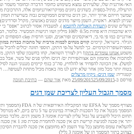
האי-אורגנית שלו, שלעיתים נמצא בשימוש כחומר הדברה וכחומר משמר ונפ
הרעילה, מתיל-כספית. כשדגים ניזונים ממיקרואורגניזמים אלה, התרכובת 
שמשך חייהם ארוך יותר, וכן דגים טורפים הממוקמים גבוה בשרשרת המזון (למש
שניתן למצוא. ראשית, השמן מיוצר מדגים קטנים (אנשובי, מקרל וסרדינים
ורעלים שונים (
תעודת האנליזה לדוגמא
). למעבדה אסור לכתוב "אפס" כי י
היא שהכמות היא פחות מ0.5 ל100 מיליון ושזו 
אורגניים כמו פי.
הגילוי. בישראל, קיימים
קווים מנחים
לכמות מרבית של מתכות כבדות במזון
משמע
אנחנו עומדים בתקן
למתכות אלו מהמזון הם אצות/פירות ים/ דגים/ חלקי פנים של בשר, אבל בכל
למשל). אין הכוונה להפחיד או להלחיץ, סה"כ בגוף קיימים מנגנוני הגנה ל
בטוח יותר מכל מזון אחר שלא ידוע לנו מה באמת מכיל מתחת לעטיפה… חן רון, 
קטגוריה:
שמן דגים- ניקיון מרעלים
פורסם ב-
25/09/2015
25/09/2015
מאת
אור שהם
—
כתיבת תגובה
מסמך הגבול העליון לצריכת שמן דגים
המסמך מבטל את כל הסכנות לכאורה במינונים עד 5 גרם ביום, לא מנורמל למשקל גוף (שווה ערך לכ 8 קפסולות של אומגה 3 גליל). (למציאת מינון מנורמל למשקל גוף- ראה
תחום היכול להצביע על גבול על
להעלאת עומס מחמצן (כל עוד השמן לא מחומצן) אין סכנה להגברת הסיכון
בצהוב בתוך המסמך הן של אומגה 3 גליל)