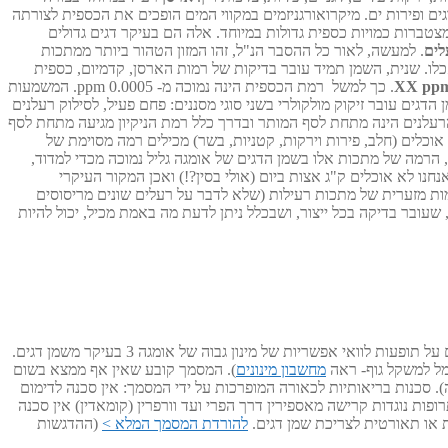
ם ופירות ים. מיקרואורגניזמים במקווי המים הופכים את הכספית לצורתה
טברות כמויות כספית גדולות במיוחד. אלה הם בעיקר דגים גדולים
לים
. למעשה, לאור כל ההסבר הנ"ל, זהו המזון הטהור ביותר ממתכות
כלו. שנית, השמן תמיד עובר בדיקות של רמות הארסן, קדמיום, כספית
XX pp
" (ppm=parts per million). כך למשל רמת הכספית הינה נמוכה מ- 0.0005 ppm. המשמעות
 לדעת ששמן הדגים עובר זיקוק מולקולרי בשני סוגי מסננים: פחם פעיל, לסילוק רעלנים
. הסננים הללו מבטיחים שרמת הרעלנים הינה מתחת לסף המותר ובדרך כלל רמת הניקיון מגיעה מתחת לסף
זונות שאנו אוכלים (חלב, פירות וירקות, קטניות, בשר) מכילים רמה מסוימת של
יכולים להכיל עד 3 מ"ג/ק"ג עופרת, עד 1 מ"ג לק"ג קדמיום ועד 0.1 מ"ג לק"ג כספית. כאמור, הרמה של מתכות אלו בשמן הדגים של אומגה גליל נמוכה מכדי למדוד,
ים יבשות (קרי סושי) יהיה עד 2.5 מ"ג לק"ג כספית. אז אומנם אנחנו לא אוכלים ק"ג אצות ביום (אולי בסין?!) ואכן המקור העיקרי
 כמות מזערית של מתכות רעילות (שלא לדבר על רעלים שונים מריסוסים
שעובר בדיקה בכל ייצור, ושבכלל ניתן לדעת מה באמת מכיל, יכול להיות
מצורף מסמך של EFSA שזו המקבילה האירופאית של ה FDA (המסמך ותיק אך רק לאחרונה גילינו את קיומו). המסמך סוקר בהרחבה את כל המחקרים על תופעות לוואי אפשריות של מינון גבוה של אומגה 3 בעיקר משמן דגים.
מחשבון מינונים
). המסמך קובע שאין אף ממצא בשום
יננה קלינית במהותה). סכנות בריאותיות לכאורה המופרכות על ידי המסמך: אין סכנה לדימום
וג 1 אין סכנה להחמרת תנגודת אינסולין וסוכרתיות בסכרת סוג 2 אין סכנה לסינרגיה עם תרופות נוגדות קרישה מאספירין דרך הפרי ועד וורפרין (קומאדין) אין סכנה
 או תאורטית לצריכת שמן דגים.
להורדת המסמך המלא >
(ההדגשות